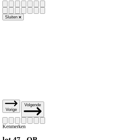
Sluiten
Volgende
Vorige
Kenmerken
lot 47 - OB